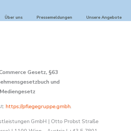
Über uns
Pressemeldungen
Unsere Angebote
E-Commerce Gesetz, §63
nehmensgesetzbuch und
5 Mediengesetz
st:
https://pflegegruppe.gmbh
.
leistungen GmbH | Otto Probst Straße