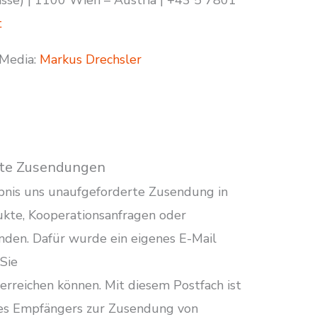
sse) | 1100 Wien – Austria | +43 5 7801
t
 Media:
Markus Drechsler
erte Zusendungen
bnis uns unaufgeforderte Zusendung in
kte, Kooperationsanfragen oder
nden. Dafür wurde ein eigenes E-Mail
 Sie
erreichen können. Mit diesem Postfach ist
des Empfängers zur Zusendung von