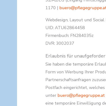
32/A2/EG (Eingang Hintschigga
1170 |
buero@pflegegruppe.a
Webdesign, Layout und Social
UID: ATU62864458
Firmenbuch: FN284035z
DVR: 3002037
Erlaubnis für unaufgeford
Sie haben die temporäre Erlau
Form von Werbung Ihrer Produ
Partnerschaftsanfragen zuzuse
Postfach eingerichtet, welches
unter
buero@pflegegruppe.at
eine temporäre Einwilligung 